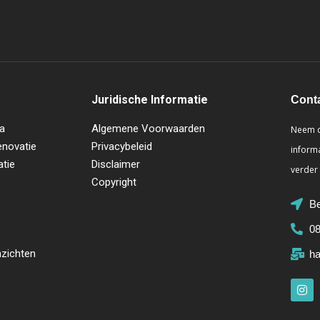
Juridische Informatie
Cont
a
Algemene Voorwaarden
Neem c
novatie
Privacybeleid
informa
atie
Disclaimer
verder
Copyright
Be
s
08
nzichten
ha