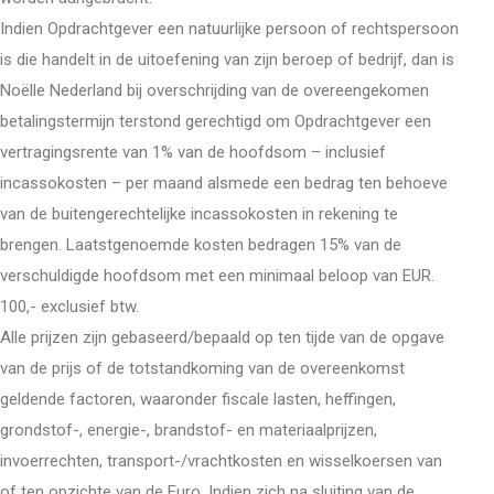
Indien Opdrachtgever een natuurlijke persoon of rechtspersoon
is die handelt in de uitoefening van zijn beroep of bedrijf, dan is
Noëlle Nederland bij overschrijding van de overeengekomen
betalingstermijn terstond gerechtigd om Opdrachtgever een
vertragingsrente van 1% van de hoofdsom – inclusief
incassokosten – per maand alsmede een bedrag ten behoeve
van de buitengerechtelijke incassokosten in rekening te
brengen. Laatstgenoemde kosten bedragen 15% van de
verschuldigde hoofdsom met een minimaal beloop van EUR.
100,- exclusief btw.
Alle prijzen zijn gebaseerd/bepaald op ten tijde van de opgave
van de prijs of de totstandkoming van de overeenkomst
geldende factoren, waaronder fiscale lasten, heffingen,
grondstof-, energie-, brandstof- en materiaalprijzen,
invoerrechten, transport-/vrachtkosten en wisselkoersen van
of ten opzichte van de Euro. Indien zich na sluiting van de